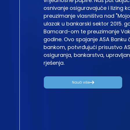
vrijednosne papire. Naš put uključ
osnivanje osiguravajuće i lizing 
preuzimanje vlasništva nad "Moj
ulazak u bankarski sektor 2015. g
Bamcard-om te preuzimanje Vaku
godine. Ovo spajanje ASA Banku
bankom, potvrđujući prisustvo AS
osiguranja, bankarstva, upravlja
rješenja.
Nauči više