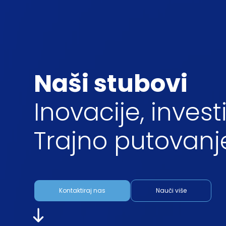
Naši stubovi
Inovacije, investi
Trajno putovanj
Kontaktiraj nas
Nauči više