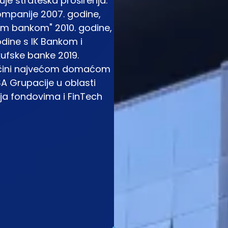
uje strateška proširenja:
kompanije 2007. godine,
om bankom" 2010. godine,
odine s IK Bankom i
fske banke 2019.
 čini najvećom domaćom
A Grupacije u oblasti
nja fondovima i FinTech